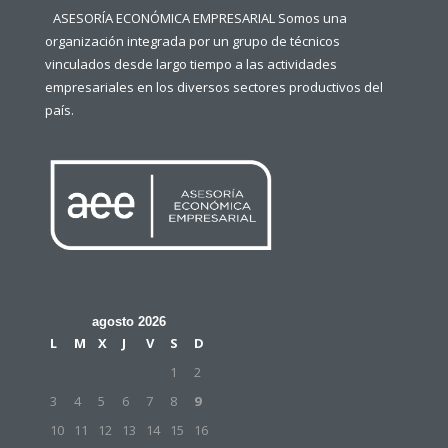
ASESORÍA ECONÓMICA EMPRESARIAL Somos una
organización integrada por un grupo de técnicos
vinculados desde largo tiempo a las actividades
empresariales en los diversos sectores productivos del
país.
agosto 2026
L
M
X
J
V
S
D
1
2
3
4
5
6
7
8
9
10
11
12
13
14
15
16